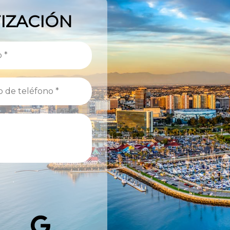
IZACIÓN
In
witter
Google