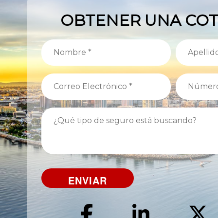
OBTENER UNA COT
Nombre
Apellido
(Obligatorio)
(Obligatorio)
Correo
Número
Electrónico
de
teléfono
(Obligatorio)
¿Qué
(Obligatorio)
tipo
de
seguro
está
buscando?
Facebook
Linked
T